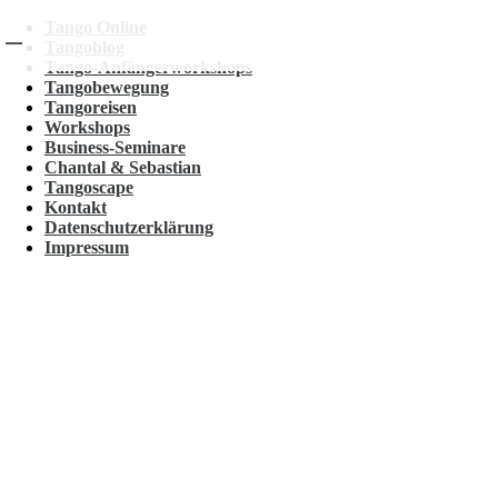
Tango Online
Tangoblog
Tango-Anfängerworkshops
Tangobewegung
Tangoreisen
Workshops
Business-Seminare
Chantal & Sebastian
Tangoscape
Kontakt
Datenschutzerklärung
Impressum