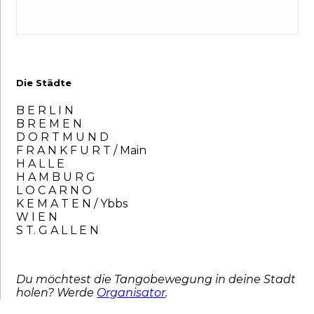
Die Städte
B E R L I N
B R E M E N
D O R T M U N D
F R A N K F U R T / Main
H A L L E
H A M B U R G
L O C A R N O
K E M A T E N / Ybbs
W I E N
S T. G A L L E N
Du möchtest die Tangobewegung in deine Stadt
holen? Werde
Organisator
.