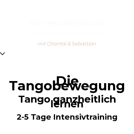
DIE TANGOBEWEGUNG
Das besondere Intensivseminar
mit Chantal & Sebastian
Die
Tangobewegung
Tango ganzheitlich
lernen
2-5 Tage Intensivtraining