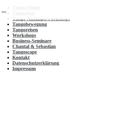
Tango Online
Tangoblog
Tango-Anfängerworkshops
Tangobewegung
Tangoreisen
Workshops
Business-Seminare
Chantal & Sebastian
Tangoscape
Kontakt
Datenschutzerklärung
Impressum