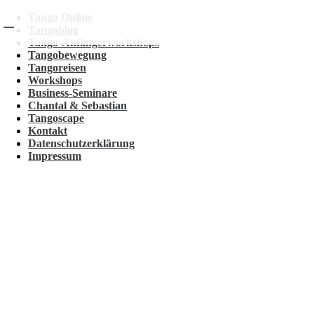
Tango Online
Tangoblog
Tango-Anfängerworkshops
Tangobewegung
Tangoreisen
Workshops
Business-Seminare
Chantal & Sebastian
Tangoscape
Kontakt
Datenschutzerklärung
Impressum