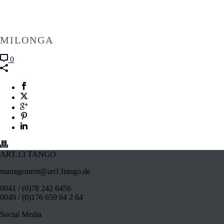
MILONGA
0
ART.13 TANGO
management@art13tango.de
0041 / (0)78 242 6456
0049 / (0)176 659 64 2 64
Social Media