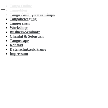
Tango Online
Tangoblog
Tango-Anfängerworkshops
Tangobewegung
Tangoreisen
Workshops
Business-Seminare
Chantal & Sebastian
Tangoscape
Kontakt
Datenschutzerklärung
Impressum