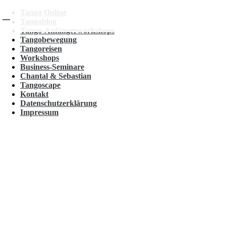
Tango Online
Tangoblog
Tango-Anfängerworkshops
Tangobewegung
Tangoreisen
Workshops
Business-Seminare
Chantal & Sebastian
Tangoscape
Kontakt
Datenschutzerklärung
Impressum