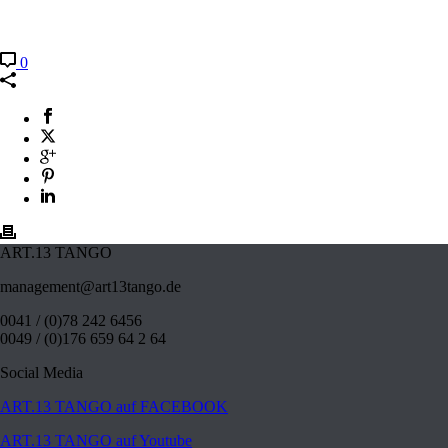
0
ART.13 TANGO
management@art13tango.de
0041 / (0)78 242 6456
0049 / (0)176 659 64 2 64
Social Media
ART.13 TANGO auf FACEBOOK
ART.13 TANGO auf Youtube