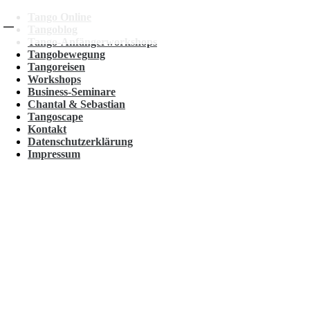
Tango Online
Tangoblog
Tango-Anfängerworkshops
Tangobewegung
Tangoreisen
Workshops
Business-Seminare
Chantal & Sebastian
Tangoscape
Kontakt
Datenschutzerklärung
Impressum